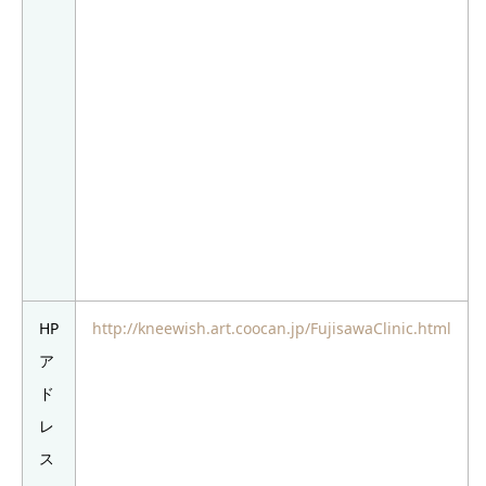
HP
http://kneewish.art.coocan.jp/FujisawaClinic.html
ア
ド
レ
ス