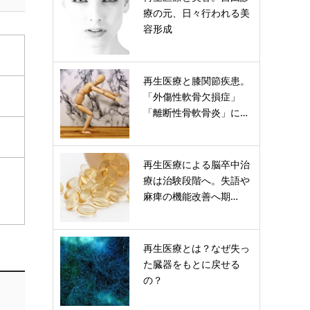
療の元、日々行われる美
容形成
再生医療と膝関節疾患。
「外傷性軟骨欠損症」
「離断性骨軟骨炎」に…
再生医療による脳卒中治
療は治験段階へ。失語や
麻痺の機能改善へ期…
再生医療とは？なぜ失っ
た臓器をもとに戻せる
の？