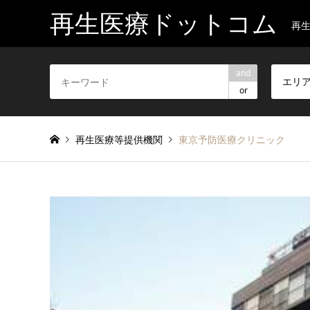
再生医療ドットコム
再
and
エリ
or
再生医療等提供機関
東京予防医療クリニック