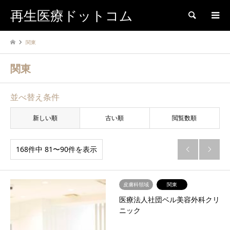
再生医療ドットコム
検索
関東
関東
並べ替え条件
新しい順
古い順
閲覧数順
168件中 81〜90件を表示


皮膚科領域
関東
医療法人社団ベル美容外科クリ
ニック